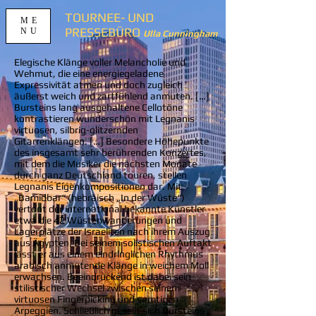
TOURNEE- UND
ME
PRESSEBÜRO
NU
Ulla Cunningham
Elegische Klänge voller Melancholie und
Wehmut, die eine energiegeladene
Expressivität atmen und doch zugleich
äußerst weich und zartfühlend anmuten. […]
Bursteins lang ausgehaltene Cellotöne
kontrastieren wunderschön mit Legnanis
virtuosen, silbrig-glitzernden
Gitarrenklängen. […] Besondere Höhepunkte
des insgesamt sehr berührenden Konzertes,
mit dem die Musiker die nächsten Monate
durch ganz Deutschland touren, stellen
Legnanis Eigenkompositionen dar. Mit
„Bamidbar“ (hebräisch „In der Wüste“)
vertont der international bekannte Künstler
etwa die 42 Wüstenwanderungen und
Lagerplätze der Israeliten nach ihrem Auszug
aus Ägypten. Bei seinem solistischen Auftakt
lässt er aus einem eindringlichen Rhythmus
arabisch anmutende Klänge in weichem Moll
erwachsen. Beeindruckend ist dabei sein
stilistischer Wechsel zwischen seinem
virtuosen Fingerpicking und samtigen
Arpeggien. Schließlich gesellt sich Bursteins